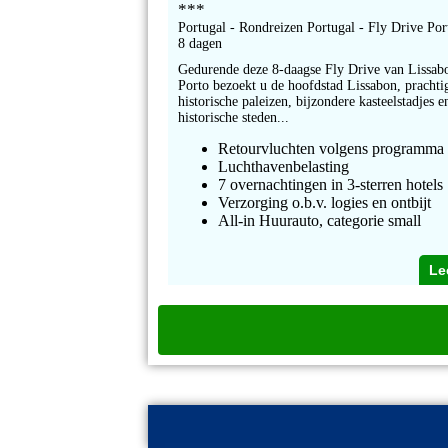
***
Portugal - Rondreizen Portugal - Fly Drive Por
8 dagen
Gedurende deze 8-daagse Fly Drive van Lissab
Porto bezoekt u de hoofdstad Lissabon, prachti
historische paleizen, bijzondere kasteelstadjes e
historische steden...
Retourvluchten volgens programma
Luchthavenbelasting
7 overnachtingen in 3-sterren hotels
Verzorging o.b.v. logies en ontbijt
All-in Huurauto, categorie small
Le