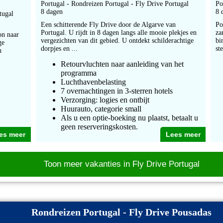
Portugal - Rondreizen Portugal - Fly Drive Portugal
Po
8 dagen
8 
tugal
Een schitterende Fly Drive door de Algarve van
Po
Portugal. U rijdt in 8 dagen langs alle mooie plekjes en
za
on naar
vergezichten van dit gebied. U ontdekt schilderachtige
bi
ge
dorpjes en ...
st
n
Retourvluchten naar aanleiding van het
programma
Luchthavenbelasting
7 overnachtingen in 3-sterren hotels
Verzorging: logies en ontbijt
Huurauto, categorie small
Als u een optie-boeking nu plaatst, betaalt u
geen reserveringskosten.
es meer
Lees meer
Toon meer vakanties in Fly Drive Portugal
Rondreizen Portugal - Fly Drive Pousadas