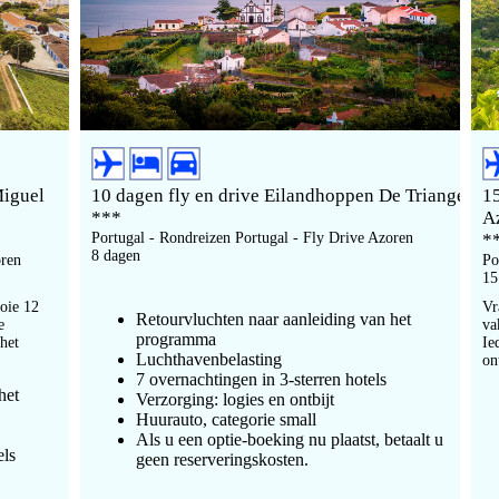
Miguel
10 dagen fly en drive Eilandhoppen De Triangel
1
***
A
Portugal - Rondreizen Portugal - Fly Drive Azoren
*
8 dagen
oren
Po
15
oie 12
Vr
Retourvluchten naar aanleiding van het
e
va
programma
 het
Ie
Luchthavenbelasting
on
7 overnachtingen in 3-sterren hotels
het
Verzorging: logies en ontbijt
Huurauto, categorie small
Als u een optie-boeking nu plaatst, betaalt u
els
geen reserveringskosten.