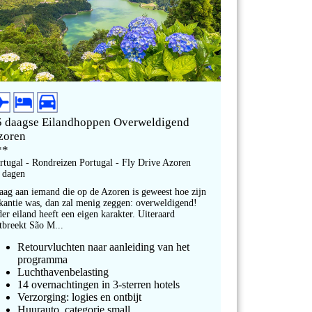
5 daagse Eilandhoppen Overweldigend
zoren
**
rtugal - Rondreizen Portugal - Fly Drive Azoren
 dagen
aag aan iemand die op de Azoren is geweest hoe zijn
kantie was, dan zal menig zeggen: overweldigend!
der eiland heeft een eigen karakter. Uiteraard
tbreekt São M...
Retourvluchten naar aanleiding van het
programma
Luchthavenbelasting
14 overnachtingen in 3-sterren hotels
Verzorging: logies en ontbijt
Huurauto, categorie small