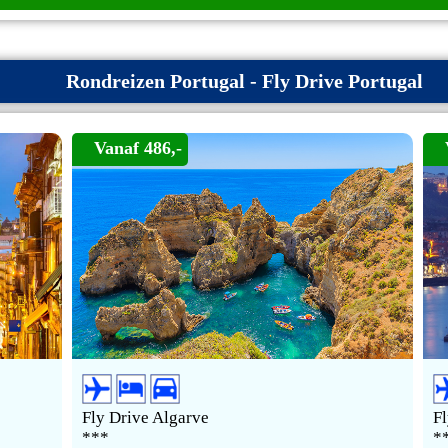
Rondreizen Portugal - Fly Drive Portugal
Vanaf 486,-
Fly Drive Algarve
Fl
***
*