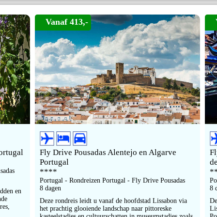
Vanaf 413,-
ortugal
Fly Drive Pousadas Alentejo en Algarve
F
Portugal
d
usadas
****
*
Portugal - Rondreizen Portugal - Fly Drive Pousadas
Po
8 dagen
8 
idden en
nde
Deze rondreis leidt u vanaf de hoofdstad Lissabon via
De
res,
het prachtig glooiende landschap naar pittoreske
Li
kasteelstadjes en cultuurschatten in museumstadjes zoals
Po