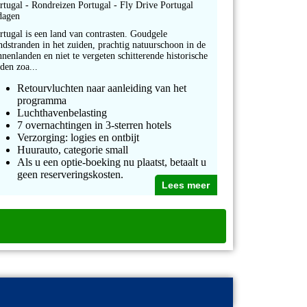
rtugal - Rondreizen Portugal - Fly Drive Portugal
dagen
rtugal is een land van contrasten. Goudgele
ndstranden in het zuiden, prachtig natuurschoon in de
nnenlanden en niet te vergeten schitterende historische
eden zoa...
Retourvluchten naar aanleiding van het
programma
Luchthavenbelasting
7 overnachtingen in 3-sterren hotels
Verzorging: logies en ontbijt
Huurauto, categorie small
Als u een optie-boeking nu plaatst, betaalt u
geen reserveringskosten.
Lees meer