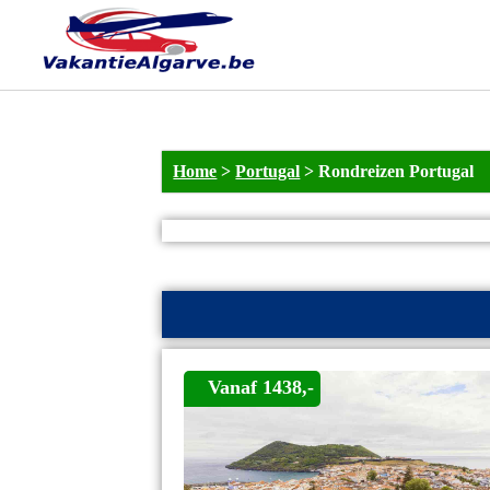
Home
>
Portugal
>
Rondreizen Portugal
Vanaf 1438,-