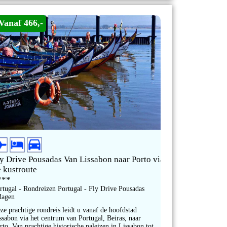
Vanaf 466,-
ly Drive Pousadas Van Lissabon naar Porto via
e kustroute
***
rtugal - Rondreizen Portugal - Fly Drive Pousadas
dagen
ze prachtige rondreis leidt u vanaf de hoofdstad
ssabon via het centrum van Portugal, Beiras, naar
rto. Van prachtige historische paleizen in Lissabon tot