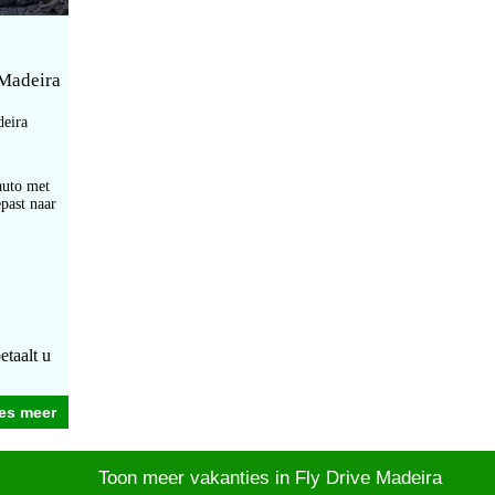
 Madeira
deira
auto met
past naar
etaalt u
es meer
Toon meer vakanties in Fly Drive Madeira