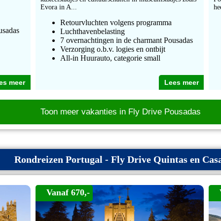
Evora in A...
he
Retourvluchten volgens programma
usadas
Luchthavenbelasting
7 overnachtingen in de charmant Pousadas
Verzorging o.b.v. logies en ontbijt
All-in Huurauto, categorie small
es meer
Lees meer
Toon meer vakanties in Fly Drive Pousadas
Rondreizen Portugal - Fly Drive Quintas en Cas
Vanaf 670,-