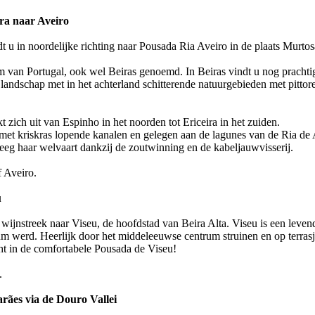
ra naar Aveiro
 u in noordelijke richting naar Pousada Ria Aveiro in de plaats Murtos
m van Portugal, ook wel Beiras genoemd. In Beiras vindt u nog prachtig 
landschap met in het achterland schitterende natuurgebieden met pittore
kt zich uit van Espinho in het noorden tot Ericeira in het zuiden.
 met kriskras lopende kanalen en gelegen aan de lagunes van de Ria de 
eeg haar welvaart dankzij de zoutwinning en de kabeljauwvisserij.
 Aveiro.
u
 wijnstreek naar Viseu, de hoofdstad van Beira Alta. Viseu is een levend
m werd. Heerlijk door het middeleeuwse centrum struinen en op terrasje
cht in de comfortabele Pousada de Viseu!
.
rães via de Douro Vallei