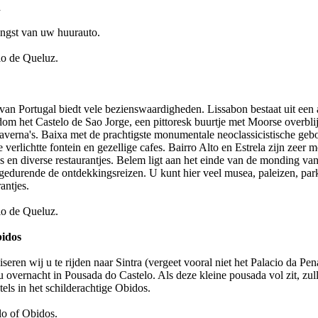
n
ngst van uw huurauto.
io de Queluz.
n Portugal biedt vele bezienswaardigheden. Lissabon bestaat uit een 
om het Castelo de Sao Jorge, een pittoresk buurtje met Moorse overblijfs
 taverna's. Baixa met de prachtigste monumentale neoclassicistische ge
 verlichtte fontein en gezellige cafes. Bairro Alto en Estrela zijn zeer 
es en diverse restaurantjes. Belem ligt aan het einde van de monding v
edurende de ontdekkingsreizen. U kunt hier veel musea, paleizen, pa
antjes.
io de Queluz.
bidos
seren wij u te rijden naar Sintra (vergeet vooral niet het Palacio da Pe
 overnacht in Pousada do Castelo. Als deze kleine pousa­da vol zit, zu
ls in het schilderachtige Obidos.
lo of Obidos.