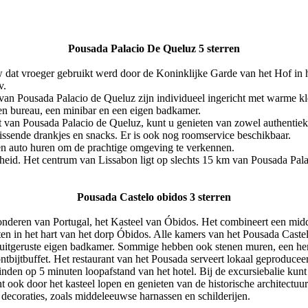
Pousada Palacio De Queluz 5 sterren
uw dat vroeger gebruikt werd door de Koninklijke Garde van het Hof in 
v.
van Pousada Palacio de Queluz zijn individueel ingericht met warme kl
n bureau, een minibar en een eigen badkamer.
t van Pousada Palacio de Queluz, kunt u genieten van zowel authentiek 
rissende drankjes en snacks. Er is ook nog roomservice beschikbaar.
een auto huren om de prachtige omgeving te verkennen.
enheid. Het centrum van Lissabon ligt op slechts 15 km van Pousada Pal
Pousada Castelo obidos 3 sterren
 wonderen van Portugal, het Kasteel van Óbidos. Het combineert een m
ten in het hart van het dorp Óbidos. Alle kamers van het Pousada Caste
g uitgeruste eigen badkamer. Sommige hebben ook stenen muren, een h
tbijtbuffet. Het restaurant van het Pousada serveert lokaal geproducee
vinden op 5 minuten loopafstand van het hotel. Bij de excursiebalie kunt 
 ook door het kasteel lopen en genieten van de historische architectuur
decoraties, zoals middeleeuwse harnassen en schilderijen.