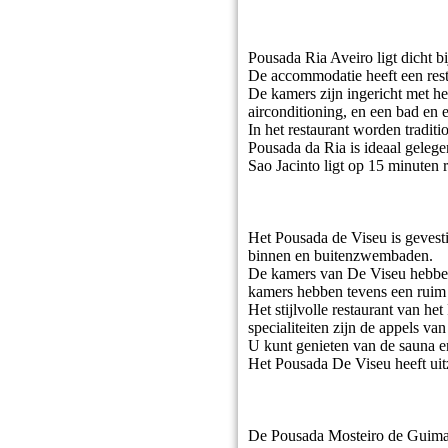
Pousada Ria Aveiro ligt dicht bi
De accommodatie heeft een rest
De kamers zijn ingericht met he
airconditioning, en een bad en 
In het restaurant worden tradit
Pousada da Ria is ideaal gelege
Sao Jacinto ligt op 15 minuten 
Het Pousada de Viseu is gevesti
binnen en buitenzwembaden.
De kamers van De Viseu hebben 
kamers hebben tevens een ruim 
Het stijlvolle restaurant van he
specialiteiten zijn de appels van
U kunt genieten van de sauna en
Het Pousada De Viseu heeft uitz
De Pousada Mosteiro de Guimara