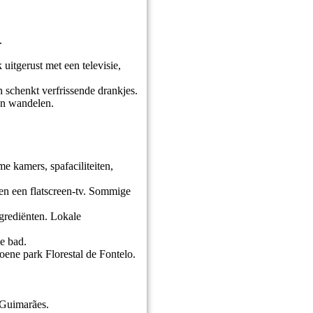
.
uitgerust met een televisie,
 schenkt verfrissende drankjes.
 en wandelen.
e kamers, spafaciliteiten,
en een flatscreen-tv. Sommige
ngrediënten. Lokale
se bad.
oene park Florestal de Fontelo.
 Guimarães.