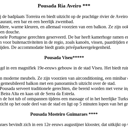
Pousada Ria Aveiro ***
j de badplaats Torreira en biedt uitzicht op de prachtige rivier de Aveiro
aurant, een bar en een heerlijk zwembad.
ldere, warme kleuren, en allemaal voorzien van een balkon. Ze zijn ook 
een douche.
ionele Portugese gerechten geserveerd. De bar heeft kamerhoge ramen en
n voor buitenactiviteiten in de regio, zoals kanoën, vissen, paardrijden
rijden. De accommodatie biedt gratis privéparkeergelegenheid.
Pousada Viseu*****
gd in een magnifiek 19e-eeuws gebouw in de stad Viseu. Het biedt ruim
moderne meubels. Ze zijn voorzien van airconditioning, een minibar 
gemeubileerd balkon met een panoramisch uitzicht over de stad.
t Pousada serveert traditionele gerechten, die bereid worden met verse i
 Beira Alta en kaas uit de Serra da Estrela.
 de hot tub of ontspannen tijdens een massage of in het heerlijke Turk
icht op het oude deel van de stad en ligt op 5 minuten lopen van het gr
Pousada Mosteiro Guimaraes ****
es bevindt zich in een 12e eeuws augustijner klooster, dat uitkijkt op