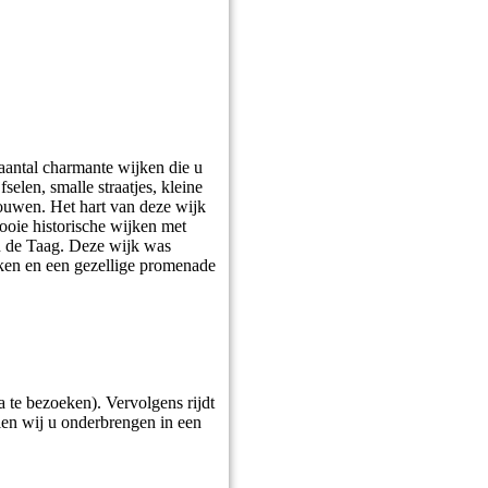
aantal charmante wijken die u
elen, smalle straatjes, kleine
bouwen. Het hart van deze wijk
mooie historische wijken met
an de Taag. Deze wijk was
rken en een gezellige promenade
na te bezoeken). Vervolgens rijdt
llen wij u onderbrengen in een