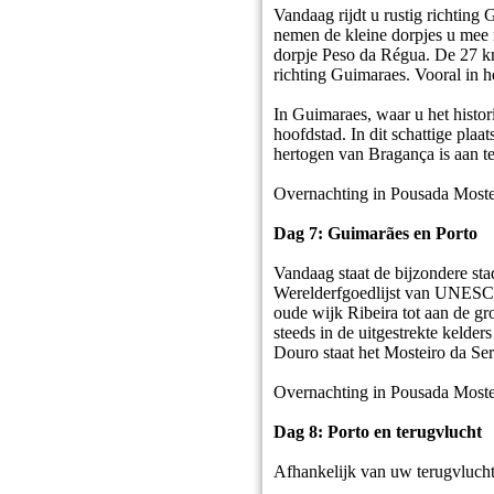
Vandaag rijdt u rustig richting
nemen de kleine dorpjes u mee n
dorpje Peso da Régua. De 27 km
richting Guimaraes. Vooral in het
In Guimaraes, waar u het histo
hoofdstad. In dit schattige plaat
hertogen van Bragança is aan te
Overnachting in Pousada Moste
Dag 7: Guimarães en Porto
Vandaag staat de bijzondere st
Werelderfgoedlijst van UNESCO. 
oude wijk Ribeira tot aan de gr
steeds in de uitgestrekte kelde
Douro staat het Mosteiro da Serr
Overnachting in Pousada Moste
Dag 8: Porto en terugvlucht
Afhankelijk van uw terugvlucht