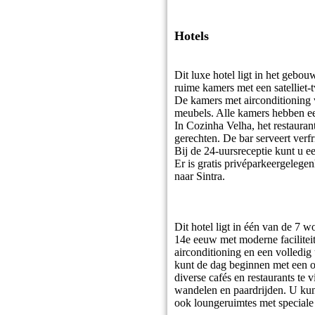
Hotels
Dit luxe hotel ligt in het gebo
ruime kamers met een satelliet-t
De kamers met airconditioning 
meubels. Alle kamers hebben ee
In Cozinha Velha, het restauran
gerechten. De bar serveert verf
Bij de 24-uursreceptie kunt u 
Er is gratis privéparkeergeleg
naar Sintra.
Dit hotel ligt in één van de 7
14e eeuw met moderne facilitei
airconditioning en een volledi
kunt de dag beginnen met een on
diverse cafés en restaurants te 
wandelen en paardrijden. U kunt
ook loungeruimtes met speciale 