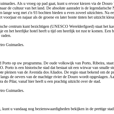
 Guimarães. Als u vroeg op pad gaat, kunt u ervoor kiezen via de Douro 
aar de cultuur van het land. De absolute aanrader is de legendarische
 lange weg met z'n 93 bochten bieden u even zoveel uitzichten. Na een
 voorjaar en najaar als de groene en later bonte tinten het uitzicht kleur
rische centrum kunt bezichtigen (UNESCO Werelderfgoed) staat het kast
sje en het heerlijke hotel heeft u tijd om heerlijk tot rust te komen. Een
 raden.
iro Guimarães.
ad Porto op uw programma. De oude volkswijk van Porto, Ribeira, staat
Porto is een historische stad dat bestaat uit een wirwar van smalle st
ote pleinen van de Avenida dos Aliados. De regio staat bekend om de pr
rs langs de oevers van de machtige rivier de Douro wordt opgeslagen. Aa
a do Pilar, vanaf hier heeft u een prachtig uitzicht over de stad.
iro Guimarães.
, kunt u vandaag nog bezienswaardigheden bekijken in de prettige stad