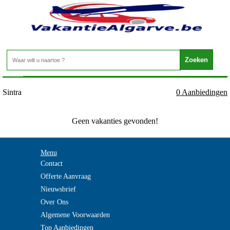
Portugal - Costa de Lisboa - Sintra
Home
>
Sintra
0 Aanbiedingen
Geen vakanties gevonden!
Menu
Contact
Offerte Aanvraag
Nieuwsbrief
Over Ons
Algemene Voorwaarden
Top Aanbiedingen