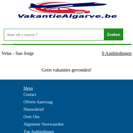
Portugal - Azoren - Velas - Sao Jorge
Home
>
Velas - Sao Jorge
0 Aanbiedingen
Geen vakanties gevonden!
Menu
Contact
Offerte Aanvraag
Nieuwsbrief
Over Ons
Algemene Voorwaarden
Top Aanbiedingen