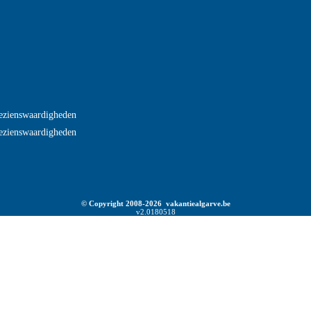
ezienswaardigheden
ezienswaardigheden
© Copyright 2008-2026 vakantiealgarve.be
v2.0180518