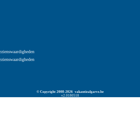
ezienswaardigheden
ezienswaardigheden
© Copyright 2008-2026 vakantiealgarve.be
v2.0180518