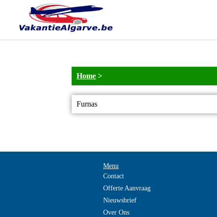
Home
>
Furnas
Menu
Contact
Offerte Aanvraag
Nieuwsbrief
Over Ons