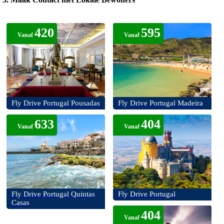
Wees niet bang om een praatje te maken met de lokale bevolking. Ze
kunnen je waardevolle tips geven over verborgen pareltjes, lokale
420
595
evenementen en geweldige eetgelegenheden.
Vanaf
Vanaf
4.
Veilig Rijden
Houd je aan de verkeersregels en let goed op, vooral in drukke
stadscentra en op smalle wegen. Het is belangrijk om veilig te rijden
en te genieten van je reis.
Fly Drive Portugal Pousadas
Fly Drive Portugal Madeira
Conclusie
633
404
Een Fly Drive vakantie door Portugal biedt een onvergetelijke
Vanaf
Vanaf
reiservaring, doordrenkt met cultuur, geschiedenis en prachtige
landschappen. Met de vrijheid van je eigen huurauto kun je de
schatten van dit prachtige land op jouw manier ontdekken. Of het nu
de betoverende straten van Lissabon zijn, de sprookjesachtige
kastelen in Sintra, de heerlijke wijnen van de Douro-vallei of de
adembenemende kust van de Algarve, Portugal heeft voor elk wat
wils. Pak je koffers, huur een auto en ga op ontdekkingstocht door dit
prachtige land. Een onvergetelijk avontuur wacht op je, klaar om je te
Fly Drive Portugal Quintas
Fly Drive Portugal
Casas
betoveren en te inspireren. Happy travels!
404
Vanaf