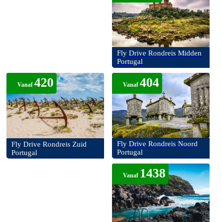
Fly Drive Rondreis Midden
Portugal
420
404
Vanaf
Vanaf
Fly Drive Rondreis Noord
Fly Drive Rondreis Zuid
Portugal
Portugal
1438
Vanaf